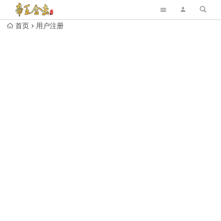
首页
用户注册
提示：进入后台→设置→常规→常规选项页面，勾选“任何人
都可以注册”！