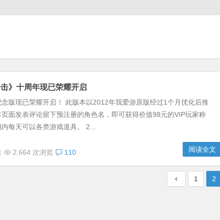
合击》十周年现已荣耀开启
念版现已荣耀开启！ 此版本以2012年我爱游原版经过1个月优化后推
页面发表评论留下预注册的角色名，即可获得价值98元的VIP玩家称
内每天可以各类游戏道具。 2...
阅读全文
日
2,664 次浏览
110
1
2