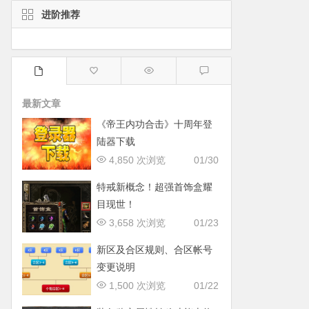
进阶推荐
最新文章
《帝王内功合击》十周年登
陆器下载
4,850 次浏览
01/30
特戒新概念！超强首饰盒耀
目现世！
3,658 次浏览
01/23
新区及合区规则、合区帐号
变更说明
1,500 次浏览
01/22