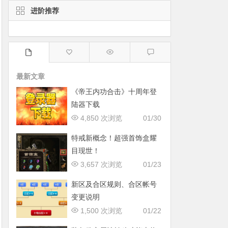
进阶推荐
最新文章
《帝王内功合击》十周年登
陆器下载
4,850 次浏览
01/30
特戒新概念！超强首饰盒耀
目现世！
3,657 次浏览
01/23
新区及合区规则、合区帐号
变更说明
1,500 次浏览
01/22