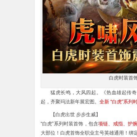
白虎时装首
猛虎长鸣，大风四起。《热血雄起传奇
起，齐聚玛法新年展宏图。
全新
“白虎”系列
【白虎出世 步步生威】
“白虎”系列时装首饰，包含
项链、戒指、护
大部位！白虎首饰全职业主号英雄通用！绑