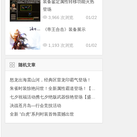
装备鉴定属性转移功能火热
登场
3,966 次浏览
01/22
《帝王合击》装备展示
1,193 次浏览
01/02
随机文章
怒龙出海震山河，经典区雷龙印霸气登场！
朱雀时装惊艳问世！全新属性霸道登场！【盛大资讯】
七夕祝福活动携七夕绝版武器惊艳登场【盛大资讯】
决战苍月岛—行会竞技活动
全新 “白虎”系列时装首饰震撼出世