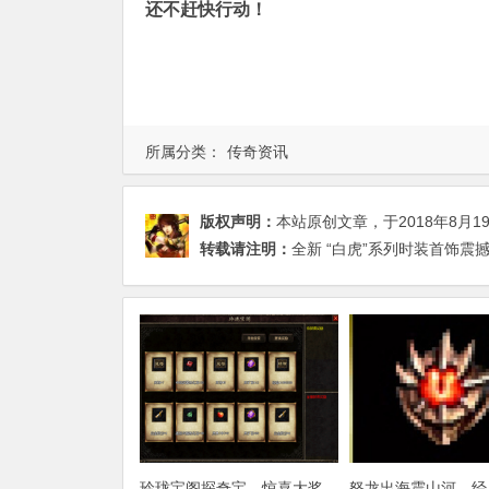
还不赶快行动！
所属分类：
传奇资讯
版权声明：
本站原创文章，于2018年8月1
转载请注明：
全新 “白虎”系列时装首饰震
玲珑宝阁探奇宝，惊喜大奖
怒龙出海震山河，经