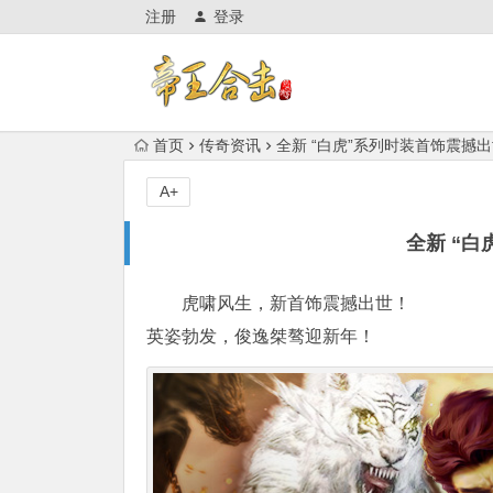
注册
登录
首页
传奇资讯
全新 “白虎”系列时装首饰震撼
A+
全新 “
虎啸风生，新首饰震撼出世！
英姿勃发，俊逸桀骜迎新年！