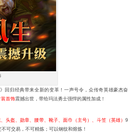
饰
》回归经典带来全新的变革！一声号令，众传奇英雄豪杰奋
时装首饰
震撼出世，带给玛法勇士强悍的属性加成！
腕、头盔、勋章、腰带、靴子、面巾（主号）、斗笠（英雄）
9
定不可交易，不可精炼；可以钢纹和熔炼！