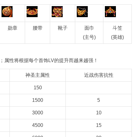
勋章
腰带
靴子
面巾
斗笠
(主号)
(英雄)
；属性将根据每个首饰LV的提升而越来越强！
神圣主属性
近战伤害抗性
150
1500
5
3000
10
4500
15