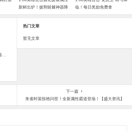
新鲜出炉！披荆斩棘神器降
临！每日奖励免费拿
临！
热门文章
暂无文章
1.80英雄合击炼化套装属性新鲜出炉！披荆斩棘神器降临！
下一篇
朱雀时装惊艳问世！全新属性霸道登场！【盛大资讯】