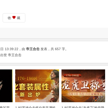
收
藏
9日
13:39:22
，由
帝王合击
发表，共 657 字。
撼出世 帝王合击
典区雷
1.80英雄合击炼化套装属性
1.80英雄合击“龙虎卫”称号降