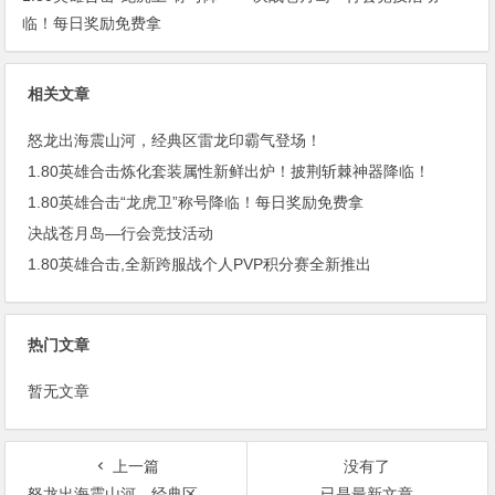
临！每日奖励免费拿
相关文章
怒龙出海震山河，经典区雷龙印霸气登场！
1.80英雄合击炼化套装属性新鲜出炉！披荆斩棘神器降临！
1.80英雄合击“龙虎卫”称号降临！每日奖励免费拿
决战苍月岛—行会竞技活动
1.80英雄合击,全新跨服战个人PVP积分赛全新推出
热门文章
暂无文章
上一篇
没有了
怒龙出海震山河，经典区雷龙印霸气登场！
已是最新文章