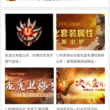
怒龙出海震山河，经典区雷龙印
1.80英雄合击炼化套装属性新鲜
霸气登场！
出炉！披荆斩棘神器降临！
1.80英雄合击“龙虎卫”称号降
决战苍月岛—行会竞技活动